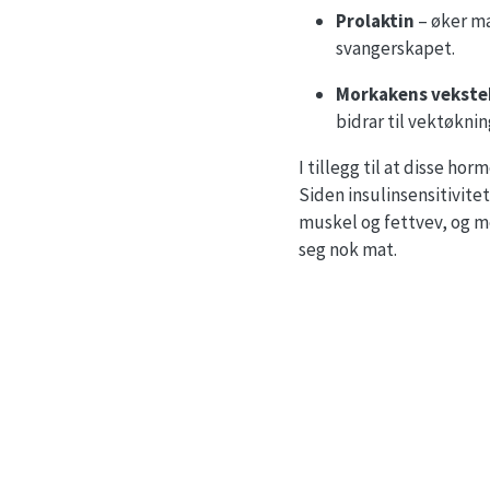
Prolaktin
– øker ma
svangerskapet.
Morkakens vekst
bidrar til vektøknin
I tillegg til at disse ho
Siden insulinsensitivite
muskel og fettvev, og mer 
seg nok mat.