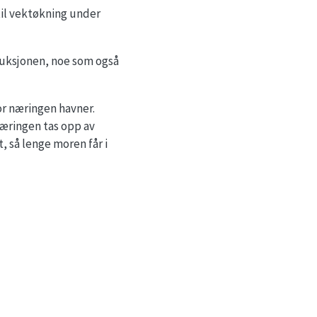
il vektøkning under
duksjonen, noe som også
vor næringen havner.
næringen tas opp av
t, så lenge moren får i