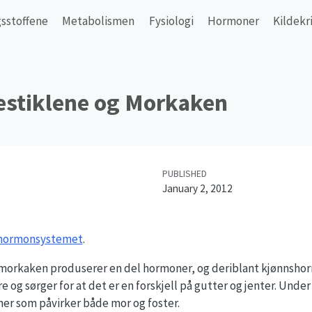
sstoffene
Metabolismen
Fysiologi
Hormoner
Kildekr
estiklene og Morkaken
PUBLISHED
January 2, 2012
i hormonsystemet
.
 morkaken produserer en del hormoner, og deriblant kjønnsho
 og sørger for at det er en forskjell på gutter og jenter. Unde
r som påvirker både mor og foster.