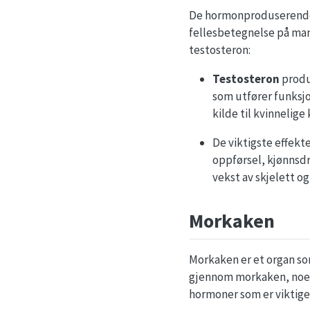
De hormonproduserende c
fellesbetegnelse på mann
testosteron:
Testosteron
produs
som utfører funksj
kilde til kvinnelig
De viktigste effekt
oppførsel, kjønnsdr
vekst av skjelett 
Morkaken
Morkaken er et organ som
gjennom morkaken, noe s
hormoner som er viktige 