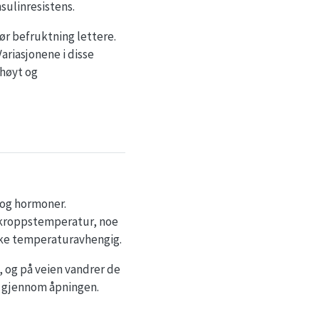
nsulinresistens.
ør befruktning lettere.
ariasjonene i disse
 høyt og
 og hormoner.
n kroppstemperatur, noe
kke temperaturavhengig.
, og på veien vandrer de
s gjennom åpningen.