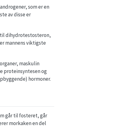
 androgener, som er en
te av disse er
til dihydrotestosteron,
er mannens viktigste
sorganer, maskulin
re proteinsyntesen og
oppbyggende) hormoner.
 går til fosteret, går
serer morkaken en del