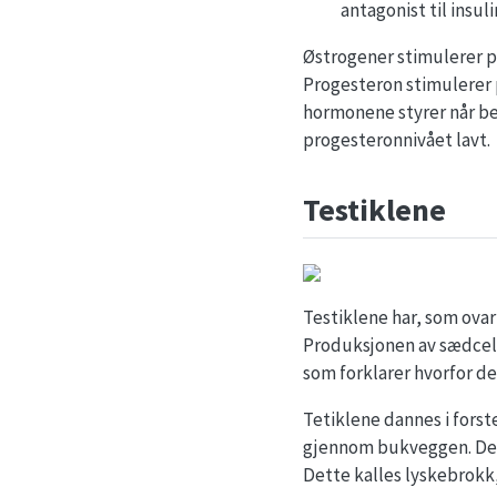
antagonist til insul
Østrogener stimulerer pr
Progesteron stimulerer p
hormonene styrer når be
progesteronnivået lavt.
Testiklene
Testiklene har, som ova
Produksjonen av sædcell
som forklarer hvorfor d
Tetiklene dannes i forst
gjennom bukveggen. Dett
Dette kalles lyskebrokk,