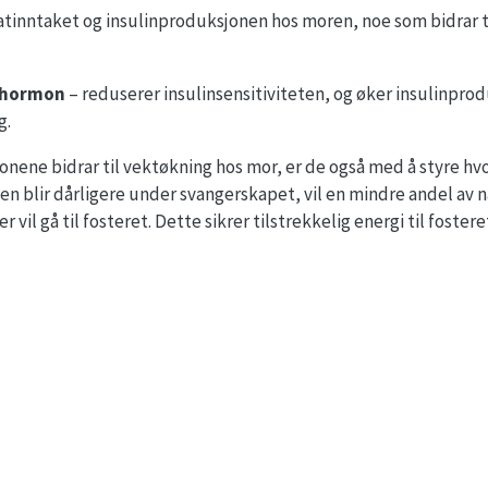
tinntaket og insulinproduksjonen hos moren, noe som bidrar t
ehormon
– reduserer insulinsensitiviteten, og øker insulinpro
g.
rmonene bidrar til vektøkning hos mor, er de også med å styre h
ten blir dårligere under svangerskapet, vil en mindre andel av 
vil gå til fosteret. Dette sikrer tilstrekkelig energi til fostere