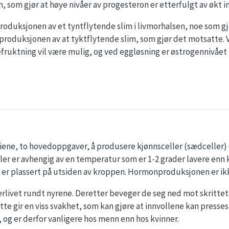
in, som gjør at høye nivåer av progesteron er etterfulgt av økt i
oduksjonen av et tyntflytende slim i livmorhalsen, noe som gj
roduksjonen av at tyktflytende slim, som gjør det motsatte. V
fruktning vil være mulig, og ved eggløsning er østrogennivået
riene, to hovedoppgaver, å produsere kjønnsceller (sædceller)
er er avhengig av en temperatur som er 1-2 grader lavere en
e er plassert på utsiden av kroppen. Hormonproduksjonen er i
erlivet rundt nyrene. Deretter beveger de seg ned mot skrittet
e gir en viss svakhet, som kan gjøre at innvollene kan presse
 og er derfor vanligere hos menn enn hos kvinner.