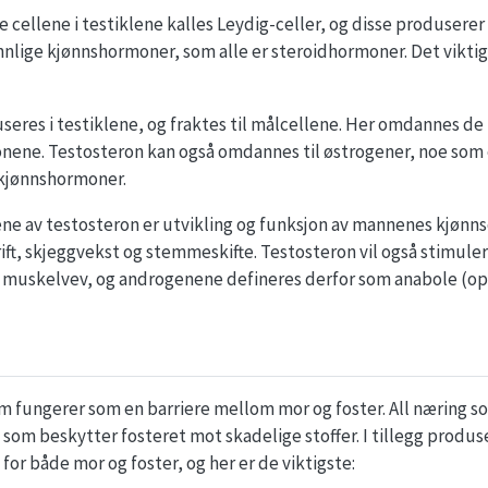
ellene i testiklene kalles Leydig-celler, og disse produserer
lige kjønnshormoner, som alle er steroidhormoner. Det viktigs
eres i testiklene, og fraktes til målcellene. Her omdannes de 
onene. Testosteron kan også omdannes til østrogener, noe som 
e kjønnshormoner.
ene av testosteron er utvikling og funksjon av mannenes kjønn
ift, skjeggvekst og stemmeskifte. Testosteron vil også stimule
og muskelvev, og androgenene defineres derfor som anabole (
 fungerer som en barriere mellom mor og foster. All næring som
om beskytter fosteret mot skadelige stoffer. I tillegg produ
for både mor og foster, og her er de viktigste: