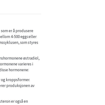
, som er å produsere
mellom 4-500 eggceller
onssyklusen, som styres
nnshormonene østradiol,
hormonene varieres i
 disse hormonene:
r og kroppsformer.
erer produksjonen av
steron er også en