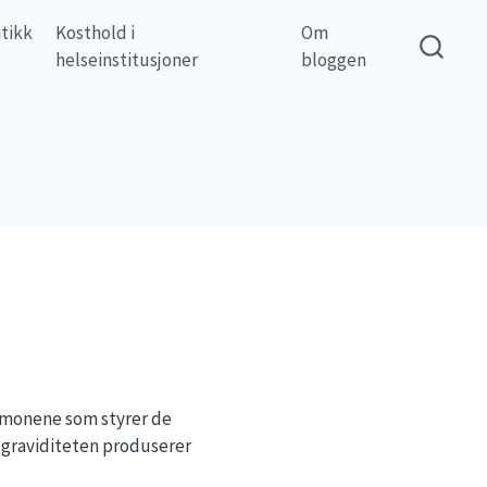
itikk
Kosthold i
Om
helseinstitusjoner
bloggen
rmonene som styrer de
r graviditeten produserer