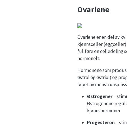
Ovariene
Ovariene er en del av k
kjønnsceller (eggceller)
fullføre en celledeling 
hormonelt.
Hormonene som produsere
østrol og østriol) og pr
løpet av menstruasjonssy
Østrogener
– stimu
Østrogenene regul
kjønnshormoner.
Progesteron
– sti