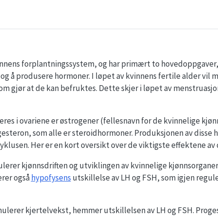
vinnens forplantningssystem, og har primært to hovedoppgaver
 og å produsere hormoner. I løpet av kvinnens fertile alder vil 
som gjør at de kan befruktes. Dette skjer i løpet av menstruasj
s i ovariene er østrogener (fellesnavn for de kvinnelige kjø
ogesteron, som alle er steroidhormoner. Produksjonen av disse 
klusen. Her er en kort oversikt over de viktigste effektene av
lerer kjønnsdriften og utviklingen av kvinnelige kjønnsorgane
erer også
hypofysens
utskillelse av LH og FSH, som igjen regul
mulerer kjertelvekst, hemmer utskillelsen av LH og FSH. Proge