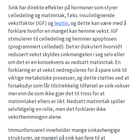
Sink har direkte effekter på hormoner som styrer
celledeling og matinntak, f.eks. Insulinlignende
vekstfaktor (IGF) og
leptin
, og dette kan være med å
forklare hvorfor en mangel kan hemme vekst. IGF
stimulerer til celledeling og hemmer apoptosen
(programmert celledød). Det er diskutert hvorvidt
redusert vekst skyldes sinkmangelen i seg selv eller
om det er en konsekvens av nedsatt matinntak. En
forklaring er at vekst nedreguleres for å spare sink til
viktige metabolske prosesser, og dette støttes ved at
forsøksdyr som får tilstrekkelig tilførsel av sink vokser
mer enn de som ikke gjør det til tross for at
matinntaket ellers er likt. Nedsatt matinntak spiller
selvfølgelig en rolle, men det forklarer ikke
veksthemmingen alene.
Immunforsvaret inneholder mange sinkavhengige
strukturer, og mangel på sink kan føre til at