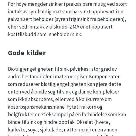
For høye mengder sink er i praksis bare mulig ved stort
inntak av syreholdig mat som har vært oppbevart i en
galvanisert beholder (syren frigir sink fra beholderen),
eller ved inntak av tilskudd. ZMA er et populært
kosttilskudd som inneholder sink.
Gode kilder
Biotilgjengeligheten til sink påvirkes i stor grad av
andre bestanddeler i maten vi spiser. Komponenter
som reduserer biotilgjengeligheten kan gjøre dette
enten ved å binde seg til sink og danne komplekser
som ikke absorberes, eller ved å konkurrere om
absorbsjonsmekanismene. Fytat fra korn og
belgfrukter er et eksempel på en forbindelse som kan
binde til sink og hindre opptak. Oksalat (hvete,
kaffe/te, soya, sjokolade, nøtter m.m.) er en annen