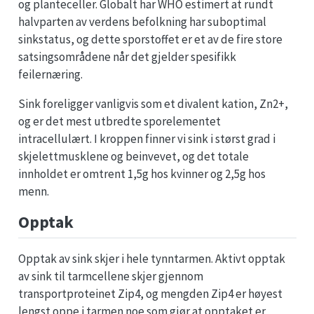
og planteceller. Globalt har WHO estimert at rundt
halvparten av verdens befolkning har suboptimal
sinkstatus, og dette sporstoffet er et av de fire store
satsingsområdene når det gjelder spesifikk
feilernæring.
Sink foreligger vanligvis som et divalent kation, Zn2+,
og er det mest utbredte sporelementet
intracellulært. I kroppen finner vi sink i størst grad i
skjelettmusklene og beinvevet, og det totale
innholdet er omtrent 1,5g hos kvinner og 2,5g hos
menn.
Opptak
Opptak av sink skjer i hele tynntarmen. Aktivt opptak
av sink til tarmcellene skjer gjennom
transportproteinet Zip4, og mengden Zip4 er høyest
lengst oppe i tarmen noe som gjør at opptaket er