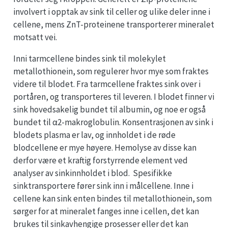
involvert i opptak av sink til celler og ulike deler inne i
cellene, mens ZnT-proteinene transporterer mineralet
motsatt vei.
Inni tarmcellene bindes sink til molekylet
metallothionein, som regulerer hvor mye som fraktes
videre til blodet. Fra tarmcellene fraktes sink over i
portåren, og transporteres til leveren. I blodet finner vi
sink hovedsakelig bundet til albumin, og noe er også
bundet til α2-makroglobulin. Konsentrasjonen av sink i
blodets plasma er lav, og innholdet i de røde
blodcellene er mye høyere. Hemolyse av disse kan
derfor være et kraftig forstyrrende element ved
analyser av sinkinnholdet i blod. Spesifikke
sinktransportere fører sink inn i målcellene. Inne i
cellene kan sink enten bindes til metallothionein, som
sørger for at mineralet fanges inne i cellen, det kan
brukes til sinkavhengige prosesser eller det kan