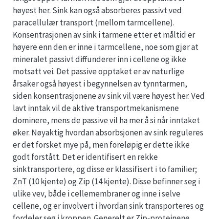
høyest her. Sink kan også absorberes passivt ved
paracellulær transport (mellom tarmcellene).
Konsentrasjonen av sink i tarmene etter et måltid er
høyere enn den er inne i tarmcellene, noe som gjør at
mineralet passivt diffunderer inn i cellene og ikke
motsatt vei. Det passive opptaket er av naturlige
årsaker også høyest i begynnelsen av tynntarmen,
siden konsentrasjonene av sink vil være høyest her. Ved
lavt inntak vil de aktive transportmekanismene
dominere, mens de passive vil ha mer å si når inntaket
øker. Nøyaktig hvordan absorbsjonen av sink reguleres
er det forsket mye på, men foreløpig er dette ikke
godt forstått. Det er identifisert en rekke
sinktransportere, og disse er klassifisert i to familier;
ZnT (10 kjente) og Zip (14 kjente). Disse befinner seg i
ulike vev, både i cellemembraner og inne i selve
cellene, og er involvert i hvordan sink transporteres og
fordeler seg i kroppen. Generelt er Zip-proteinene