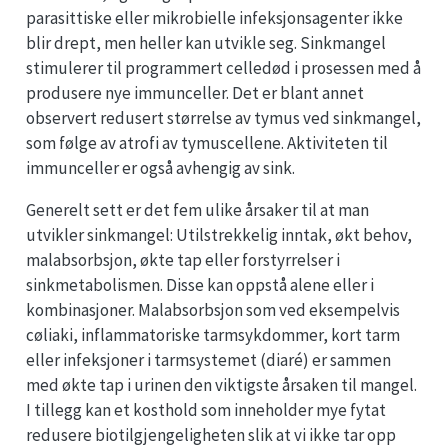
parasittiske eller mikrobielle infeksjonsagenter ikke
blir drept, men heller kan utvikle seg. Sinkmangel
stimulerer til programmert celledød i prosessen med å
produsere nye immunceller. Det er blant annet
observert redusert størrelse av tymus ved sinkmangel,
som følge av atrofi av tymuscellene. Aktiviteten til
immunceller er også avhengig av sink.
Generelt sett er det fem ulike årsaker til at man
utvikler sinkmangel: Utilstrekkelig inntak, økt behov,
malabsorbsjon, økte tap eller forstyrrelser i
sinkmetabolismen. Disse kan oppstå alene eller i
kombinasjoner. Malabsorbsjon som ved eksempelvis
cøliaki, inflammatoriske tarmsykdommer, kort tarm
eller infeksjoner i tarmsystemet (diaré) er sammen
med økte tap i urinen den viktigste årsaken til mangel.
I tillegg kan et kosthold som inneholder mye fytat
redusere biotilgjengeligheten slik at vi ikke tar opp