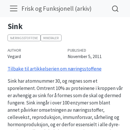
Frisk og Funksjonell (arkiv)
Sink
NÆRINGSSTOFFENE
MINERALER
AUTHOR
PUBLISHED
Vegard
November 5, 2011
Tilbake til artikkelserien om næringsstoffene
Sink har atomnummer 30, og regnes som et
sporelement. Omtrent 10% av proteinene i kroppen vår
er avhengig av sink for å formes som de skal og dermed
fungere. Sink inngår i over 100 enzymer som blant
annet påvirker omsetningen av næringsstoffer,
cellevekst, reproduksjon, immunforsvar, sårheling og
hormonproduksjon, og er derfor essensielt i alle dyre-