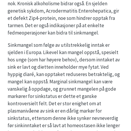
nok. Kronisk alkoholisme bidrar også. En sjelden
genetisk sykdom, Acrodermatitis Enterohepatica, gir
et defekt Zip4-protein, noe som hindrer opptak fra
tarmen. Det er også indikasjoner på at enkelte
fedmeoperasjoner kan bidra til sinkmangel.
Sinkmangel som følge av utilstrekkelig inntak er
sjelden i Europa. Likevel kan mangel oppstå, spesielt
hos unge (som har høyere behov), dersom inntaket av
sink er lavt og dietten inneholder mye fytat. Ved
hyppig diaré, kan opptaket reduseres betraktelig, og
mangel kan oppstå. Marginal sinkmangel kan være
vanskelig å oppdage, og grunnet mangelen på gode
markører for sinkstatus er dette et ganske
kontroversielt felt. Det er stor enighet om at
plasmanivåene av sink er en dårlig markør for
sinkstatus, ettersom denne ikke synker nevneverdig
før sinkinntaket er så lavt at homeostasen ikke lenger