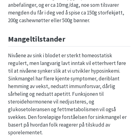
anbefalinger, og er ca 10mg/dag, noe som tilsvarer
mengden du får i deg ved å spise ca 150g storfekjøtt,
200g cashewnøtter eller 500g bønner.
Mangeltilstander
Nivåene av sink i blodet er sterkt homeostatisk
regulert, men langvarig lavt inntak vil etterhvert føre
til at nivåene synker slik at vi utvikler hyposinkemi.
Sinkmangel har flere kjente symptomer, deriblant
hemming av vekst, nedsatt immunforsvar, dårlig
sårheling og nedsatt apetitt. Funksjonen til
steroidehormonene vil nedjusteres, og
glukosetoleransen og fettmetabolismen vil også
svekkes. Den foreløpige forståelsen for sinkmangel er
basert på hvordan folk reagerer på tilskudd av
sporelementet.