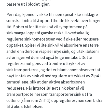
passere ut i blodet igjen.
Per i dag kjenner vi ikke til noen spesifikke sinklagre
som skal bidra til å opprettholde likevekt over lenger
tid. Spiser vi for lite sink så vil symptomene på
sinkmangel oppstå ganske raskt. Hovedsakelig
reguleres sinkhomeostasen ved å øke eller redusere
opptaket. Spiser vi lite sink vil vi absorbere en større
andel enn dersom vi spiser mye sink, og utskillelsen i
avføringen vil dermed også følge inntaket. Dette
reguleres muligens ved å endre uttrykket av
sinktransporterne, og det er blant annet observert at
høyt inntak av sink vil nedregulere uttrykket av Zip4 i
tarmcellene, slik at den aktive absorbsjonen
reduseres. Når intracellulært sink øker så vil
transportproteiner som transporterer sink ut fra
cellene (sånn som ZnT-1) oppreguleres, noe som bidrar
til å øke utskillelsen.