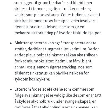
som ligger til grunn for diaré er at kloridioner
skilles ut i tarmen, og disse trekker med seg
væske som gir løs avføring. Cellestudier har vist at
sink kan hemme tre av fire signalveier involvert i
denne kloridutskillelsen, noe som gir en
mekanistisk forklaring på hvorfor tilskudd hjelper.
Sinktransporterne kan også transportere andre
stoffer, deriblant tungmetallet kadmium. Derfor
er det plausibelt at sinkmangel kan øke risikoen
for kadmiumtoksisitet. Kadmium får vi blant
annet i oss gjennom sigarettrøyking, noe som
tilsier at sinkstatus kan påvirke risikoen for
sykdom hos røykere.
Ettersom fødselsdefektene som kommer som
følge av sinkmangel er veldig like de som er antatt
å skyldes alkoholbruk under svangerskapet, er
det foreslått at alkoholindusert sinkmangel kan