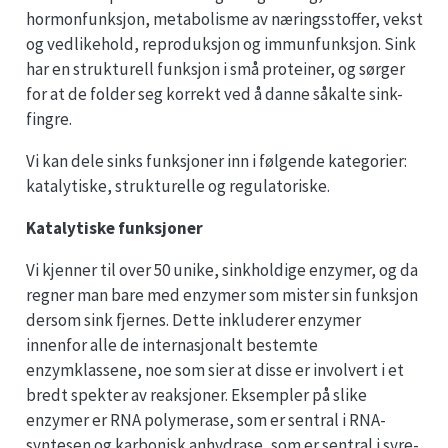
hormonfunksjon, metabolisme av næringsstoffer, vekst
og vedlikehold, reproduksjon og immunfunksjon. Sink
har en strukturell funksjon i små proteiner, og sørger
for at de folder seg korrekt ved å danne såkalte sink-
fingre.
Vi kan dele sinks funksjoner inn i følgende kategorier:
katalytiske, strukturelle og regulatoriske.
Katalytiske funksjoner
Vi kjenner til over 50 unike, sinkholdige enzymer, og da
regner man bare med enzymer som mister sin funksjon
dersom sink fjernes. Dette inkluderer enzymer
innenfor alle de internasjonalt bestemte
enzymklassene, noe som sier at disse er involvert i et
bredt spekter av reaksjoner. Eksempler på slike
enzymer er RNA polymerase, som er sentral i RNA-
syntesen og karbonisk anhydrase, som er sentral i syre-