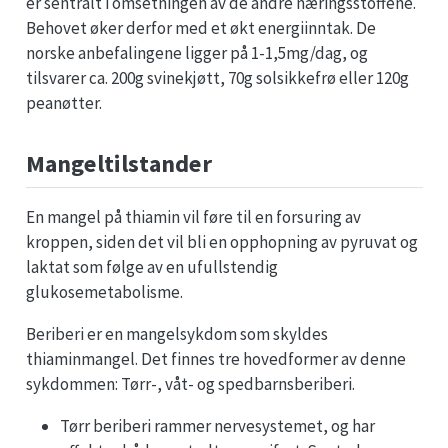
er sentralt i omsetningen av de andre næringsstoffene.
Behovet øker derfor med et økt energiinntak. De
norske anbefalingene ligger på 1-1,5mg/dag, og
tilsvarer ca. 200g svinekjøtt, 70g solsikkefrø eller 120g
peanøtter.
Mangeltilstander
En mangel på thiamin vil føre til en forsuring av
kroppen, siden det vil bli en opphopning av pyruvat og
laktat som følge av en ufullstendig
glukosemetabolisme.
Beriberi er en mangelsykdom som skyldes
thiaminmangel. Det finnes tre hovedformer av denne
sykdommen: Tørr-, våt- og spedbarnsberiberi.
Tørr beriberi rammer nervesystemet, og har