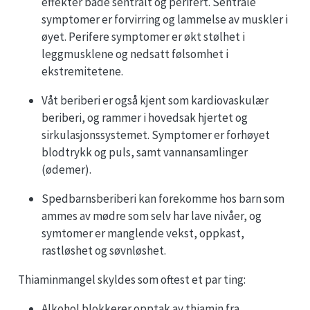
effekter både sentralt og perifert. Sentrale
symptomer er forvirring og lammelse av muskler i
øyet. Perifere symptomer er økt stølhet i
leggmusklene og nedsatt følsomhet i
ekstremitetene.
Våt beriberi er også kjent som kardiovaskulær
beriberi, og rammer i hovedsak hjertet og
sirkulasjonssystemet. Symptomer er forhøyet
blodtrykk og puls, samt vannansamlinger
(ødemer).
Spedbarnsberiberi kan forekomme hos barn som
ammes av mødre som selv har lave nivåer, og
symtomer er manglende vekst, oppkast,
rastløshet og søvnløshet.
Thiaminmangel skyldes som oftest et par ting:
Alkohol blokkerer opptak av thiamin fra