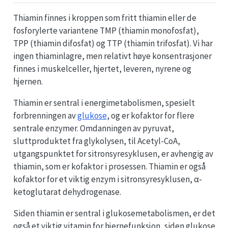
Thiamin finnes i kroppen som fritt thiamin eller de
fosforylerte variantene TMP (thiamin monofosfat),
TPP (thiamin difosfat) og TTP (thiamin trifosfat). Vi har
ingen thiaminlagre, men relativt høye konsentrasjoner
finnes i muskelceller, hjertet, leveren, nyrene og
hjernen.
Thiamin er sentral i energimetabolismen, spesielt
forbrenningen av
glukose
, og er kofaktor for flere
sentrale enzymer. Omdanningen av pyruvat,
sluttproduktet fra glykolysen, til Acetyl-CoA,
utgangspunktet for sitronsyresyklusen, er avhengig av
thiamin, som er kofaktor i prosessen. Thiamin er også
kofaktor for et viktig enzym i sitronsyresyklusen, α-
ketoglutarat dehydrogenase.
Siden thiamin er sentral i glukosemetabolismen, er det
også et viktig vitamin for hjernefunksjon, siden glukose